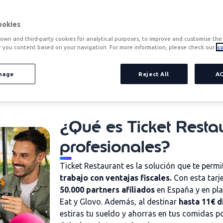
ula cuánto te ahorras
ookies
own and third-party cookies for analytical purposes, to improve and customise the 
r you content based on your navigation. For more information, please check our
co
nage
Reject All
A
¿Qué es Ticket Resta
profesionales?
Ticket Restaurant es la solución que te permi
trabajo con ventajas fiscales.
Con esta tarj
50.000 partners afiliados
en España y en pl
Eat y Glovo. Además, al destinar
hasta 11€ d
estiras tu sueldo y ahorras en tus comidas p