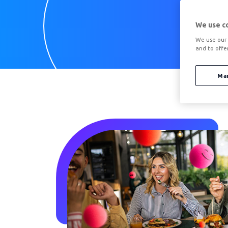
Calc
We use c
We use our 
and to offe
Ma