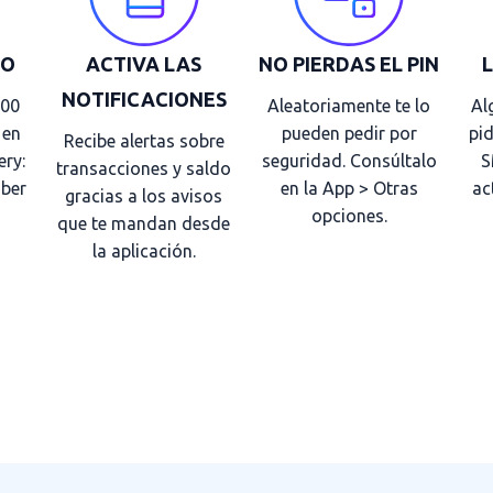
LO
ACTIVA LAS
NO PIERDAS EL PIN
NOTIFICACIONES
000
Aleatoriamente te lo
Al
 en
pueden pedir por
pid
Recibe alertas sobre
ery:
seguridad. Consúltalo
S
transacciones y saldo
Uber
en la App > Otras
ac
gracias a los avisos
opciones.
que te mandan desde
la aplicación.