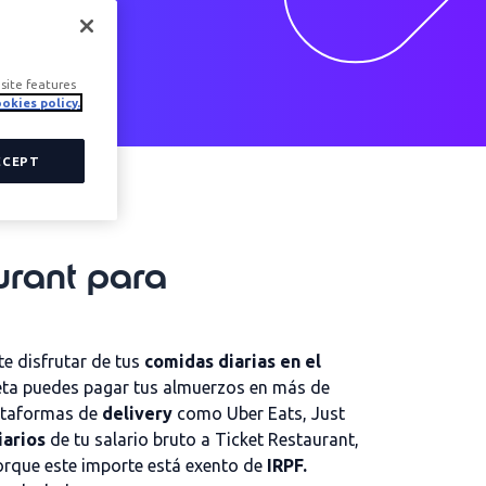
site features
okies policy.
CCEPT
urant para
te disfrutar de tus
comidas diarias en el
eta puedes pagar tus almuerzos en más de
ataformas de
delivery
como Uber Eats, Just
iarios
de tu salario bruto a Ticket Restaurant,
orque este importe está exento de
IRPF.