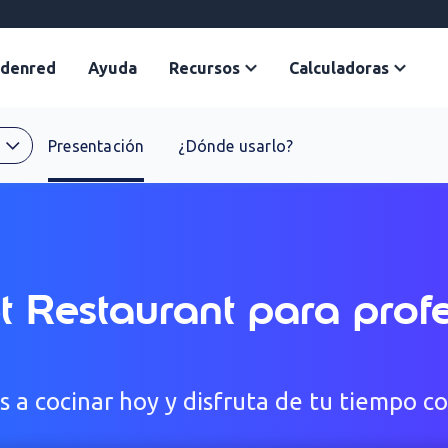
Edenred
Ayuda
Recursos
Calculadoras
Presentación
¿Dónde usarlo?
t Restaurant para profe
ós a cocinar hoy y disfruta de tu tiempo c