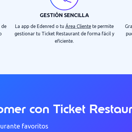
GESTIÓN SENCILLA
d de
La app de Edenred o tu
Área Cliente
te permite
Gra
o
gestionar tu Ticket Restaurant de forma fácil y
pu
eficiente.
mer con Ticket Restau
urante favoritos