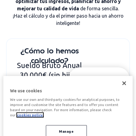
optimizar tus ingresos, planificar tu ahorro y
mejorar tu calidad de vida
de forma sencilla.
¡Haz el cálculo y da el primer paso hacia un ahorro
inteligente!
¿Cómo lo hemos
calculado?
Sueldo Bruto Anual
30.000€ (sin hijos)
CON
EDENRED
We use cookies
SIN
We use our own and third-party cookies for analytical purposes, to
Destinas 11€/día de
improve and customise the site features and to offer you content
EDENRED
L-V (20 días)
2.420€
based on your navigation. For more information, please check
our
cookies policy.
a Ticket Restaurant
Se aplica un IRPF del
y
420,20€
a Edenred
16.07% (4.819,71€)
Movilidad (zona B1)
Manage