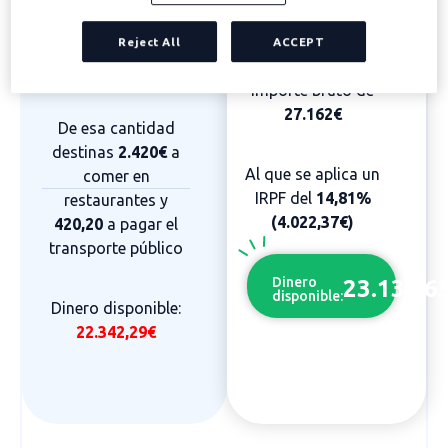
durante 11 meses.
Quedando un
sueldo neto de
Reject All
ACCEPT
Quedando un
25.180,29€
importe bruto de
27.162€
De esa cantidad
destinas
2.420€
a
Al que se aplica un
comer en
IRPF del
14,81%
restaurantes y
(4.022,37€)
420,20
a pagar el
transporte público
Dinero
23.139,6
disponible:
Dinero disponible:
22.342,29€