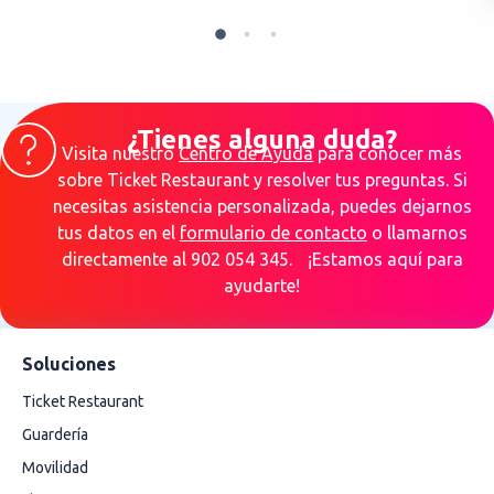
¿Tienes alguna duda?
Visita nuestro
Centro de Ayuda
para conocer más
sobre Ticket Restaurant y resolver tus preguntas. Si
necesitas asistencia personalizada, puedes dejarnos
tus datos en el
formulario de contacto
o llamarnos
directamente al 902 054 345. ¡Estamos aquí para
ayudarte!
Soluciones
Ticket Restaurant
Guardería
Movilidad