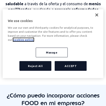
saludable
a través de la oferta y el consumo de
menús
equilibrados
, ayudando a
prevenir enfermedades
como la obesidad y mejorando el bienestar general.
We use cookies
Esta iniciativa encaja con el compromiso de
We use our own and third-party cookies for analytical purposes, to
responsabilidad social de Edenred, que prioriza el
improve and customise the site features and to offer you content
acceso a una nutrición equilibrada.
Con soluciones
based on your navigation. For more information, please check
como
Ticket Restaurant
, Edenred fomenta cambios
our
cookies policy.
positivos en los hábitos alimenticios y estilos de vida
de millones de personas en todo el mundo, haciendo
Manage
del
bienestar laboral una prioridad.
Quiero más información
Reject All
ACCEPT
¿Cómo puedo incorporar acciones
FOOD en mi empresa?