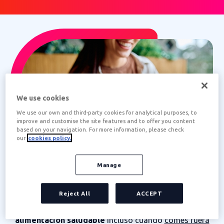
We use cookies
We use our own and third-party cookies for analytical purposes, to
improve and customise the site features and to offer you content
based on your navigation. For more information, please check
our
cookies policy.
Manage
¿Qué es el Programa FOOD?
Reject All
ACCEPT
El
Programa FOOD
es tu aliado para mantener una
alimentación saludable
incluso cuando
comes fuera