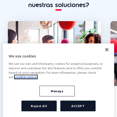
nuestras soluciones?
We use cookies
We use our own and third-party cookies for analytical purposes, to
improve and customise the site features and to offer you content
based on your navigation. For more information, please check
our
cookies policy.
Manage
Edenred para empresas
Somos tu aliado estratégico para
Reject All
ACCEPT
fomentar la
fidelización y motivación