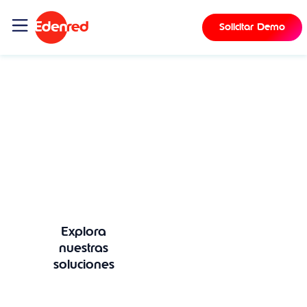
contenido
Solicitar Demo
Comparte alegría ofreciendo
Beneficios
Sociales a tus equipos
Aumenta el compromiso, éxito empresarial y
alegría de tus miembros del equipo con
nuestra plataforma de experiencia.
Explora
Pide más
nuestras
información
soluciones