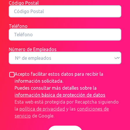
Código Postal
Teléfono
Número de Empleados
Acepto facilitar estos datos para recibir la
información solicitada.
Puedes consultar más detalles sobre la
información básica de protección de datos
Esta web está protegida por Recaptcha siguiendo
la
política de privacidad
y las
condiciones de
servicio
de Google.