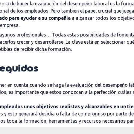
la hora de hacer la evaluación del desempeño laboral es la fo
ional de los empleados. Pero también el papel crucial que jueg
rado para ayudar a su compañía
a alcanzar todos los objetivo
a empresa.
sayunos profesionales… Todas estas posibilidades de foment
acerlos crecer y desarrollarse. La clave está en seleccionar q
ibles de recibir dicha formación.
seguidos
ener en cuenta cuando se haga la
evaluación del desempeño la
os, es importante que estos conozcan a la perfección cuáles s
empleados unos objetivos realistas y alcanzables en un t
es y esto generará desidia o falta de compromiso por parte d
dos toda la formación, herramientas y recursos necesarios para