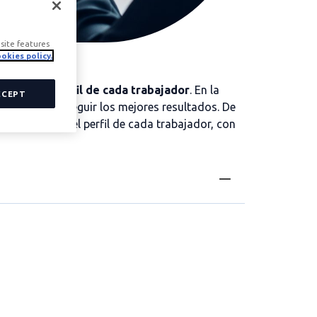
site features
okies policy.
asificar el perfil de cada trabajador
. En la
CCEPT
miento y conseguir los mejores resultados. De
 y clasificar el perfil de cada trabajador, con