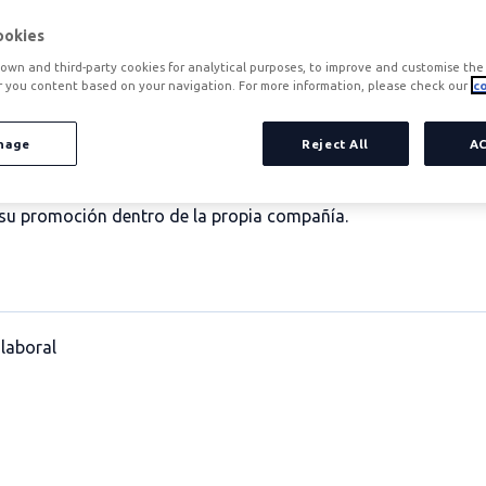
ookies
own and third-party cookies for analytical purposes, to improve and customise the 
r you content based on your navigation. For more information, please check our
co
 los empleados es indispensable a la hora de
identificar y cl
nage
Reject All
A
 del desempeño laboral es clave a la hora de mejorar su rendi
n del rendimiento es necesaria también a la hora de identificar
y su promoción dentro de la propia compañía.
laboral