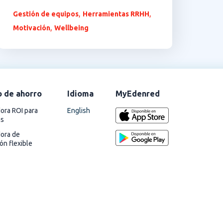
,
,
Gestión de equipos
Herramientas RRHH
,
Motivación
Wellbeing
o de ahorro
Idioma
MyEdenred
English
ora ROI para
as
dora de
ión flexible