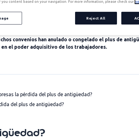
r you content based on your navigation. For more information, please check our
co
nage
Reject All
A
chos convenios han anulado o congelado el
plus de antig
, en el poder adquisitivo de los trabajadores.
presas la pérdida del plus de antigüedad?
dida del plus de antigüedad?
tigüedad?