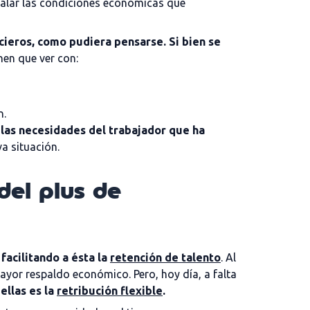
ualar las condiciones económicas que
cieros, como pudiera pensarse. Si bien se
nen que ver con:
n.
las necesidades del trabajador que ha
a situación.
el plus de
facilitando a ésta la
retención de talento
. Al
yor respaldo económico. Pero, hoy día, a falta
ellas es la
retribución flexible
.