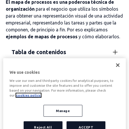
El mapa de procesos es una poderosa técnica de
organización
para el negocio que utiliza los símbolos
para obtener una representación visual de una actividad
empresarial, representando las tareas y partes que la
componen, de principio a fin. Por eso explicamos
ejemplos de mapas de procesos
y cómo elaborarlos.
Tabla de contenidos
We use cookies
Cómo funciona el
We use our own and third-party cookies for analytical purposes, to
mapeo de procesos
improve and customise the site features and to offer you content
based on your navigation. For more information, please check
our
cookies policy.
Esta técnica rastrea cada paso en un proceso e
Manage
identifica, no solo lo que se está haciendo, sino también
quién, dónde, cuándo, cómo e incluso hace posible
descubrir por qué lo hace.
Reject All
ACCEPT