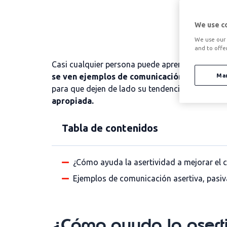
We use c
We use our 
and to offe
Casi cualquier persona puede aprender a ser más
se ven
ejemplos de comunicación asertiva, p
Ma
para que dejen de lado su tendencia a comunica
apropiada.
Tabla de contenidos
¿Cómo ayuda la asertividad a mejorar el 
Ejemplos de comunicación asertiva, pasiv
¿Cómo ayuda la aserti