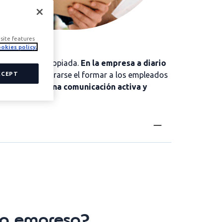
site features
okies policy.
e, directa y apropiada.
En la empresa a diario
a debería encontrarse el formar a los empleados
CCEPT
 a practicar una comunicación activa y
 la empresa?