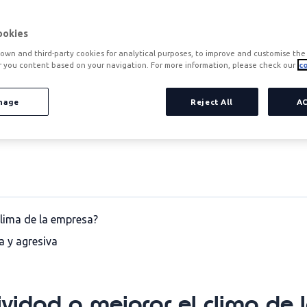
ookies
own and third-party cookies for analytical purposes, to improve and customise the 
r you content based on your navigation. For more information, please check our
co
 asertivo. Lograrlo hace que la comunicación se vuelve simpl
asiva y agresiva
nage
y, por eso, entre los objetivos de la gerenci
Reject All
A
rse pasivamente o su hábito de intimidar a otros; y
empiecen
clima de la empresa?
a y agresiva
vidad a mejorar el clima de