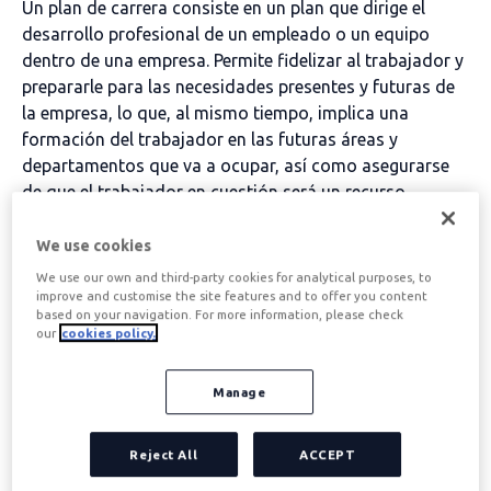
Un plan de carrera consiste en un plan que dirige el
desarrollo profesional de un empleado o un equipo
dentro de una empresa. Permite fidelizar al trabajador y
prepararle para las necesidades presentes y futuras de
la empresa, lo que, al mismo tiempo, implica una
formación del trabajador en las futuras áreas y
departamentos que va a ocupar, así como asegurarse
de que el trabajador en cuestión será un recurso
humano con el que podrá contar la empresa tanto a
corto como a largo plazo.
We use cookies
We use our own and third-party cookies for analytical purposes, to
improve and customise the site features and to offer you content
Tabla de contenidos
based on your navigation. For more information, please check
our
cookies policy.
Qué es un plan de carrera
Manage
Reject All
ACCEPT
Como se ha mencionado, un plan de carrera es la
previsión del recorrido profesional que un trabajador va