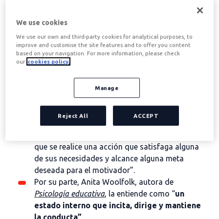
definiciones según diversos
autores
We use cookies
We use our own and third-party cookies for analytical purposes, to
improve and customise the site features and to offer you content
A la hora de hablar de motivación laboral, según los
based on your navigation. For more information, please check
expertos al respecto que se consulten, se pueden
our
cookies policy.
encontrar distintas definiciones, principalmente
dependiendo de dónde ponen el foco en cada caso.
Manage
Algunas de las más conocidas son las siguientes:
En este sentido, William P. Sexton, en
Teorías de
Reject All
ACCEPT
la Organización
, se refiere a la motivación como
“
el proceso de estimular a un individuo
para
que se realice una acción que satisfaga alguna
de sus necesidades y alcance alguna meta
deseada para el motivador”.
Por su parte, Anita Woolfolk, autora de
Psicología educativa
, la entiende como “
un
estado interno que incita, dirige y mantiene
la conducta”
.