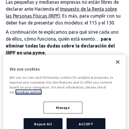
Las pequeñas y medianas empresas no están libres de
declarar ante Hacienda el
Impuesto de la Renta sobre
las Personas Físicas (IRPF)
. Es más, para cumplir con su
deber han de presentar dos modelos: el 115 y el 130.
A continuación te explicamos para qué sirve cada uno
de ellos, cómo funciona, quién está exento…
para
eliminar todas las dudas sobre la declaración del
IRPF en una pyme.
Tabla de contenidos
We use cookies
We use our own and third-party cookies for analytical purposes, to
improve and customise the site features and to offer you content
based on your navigation. For more information, please check
El modelo 115
our
cookies policy.
Manage
Uno de los gastos más comunes de una pyme es el
alquiler de las oficinas donde se desarrolla el negocio.
Además de informar a Hacienda (con el modelo 036),
Reject All
ACCEPT