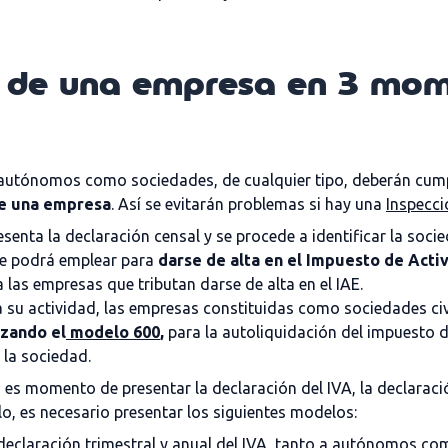
es de una empresa en 3 mom
to autónomos como sociedades, de cualquier tipo, deberán cu
 de una empresa
. Así se evitarán problemas si hay una
Inspecc
presenta la declaración censal y se procede a identificar la soc
se podrá emplear para
darse de
alta en el Impuesto de Acti
a las empresas que tributan darse de alta en el IAE.
u actividad, las empresas constituidas como sociedades civ
izando el
modelo 600
,
para la autoliquidación del impuesto 
 la sociedad.
es momento de presentar la declaración del IVA, la declaració
lo, es necesario presentar los siguientes modelos:
a declaración trimestral y anual del IVA, tanto a autónomos co