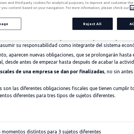
own and third-party cookies for analytical purposes, to improve and customise the 
r you content based on your navigation. For more information, please check our
co
nage
Reject All
A
mienzan antes incluso de que se den los primeros pasos de
á asumir su responsabilidad como integrante del sistema econ
nto, aparecen nuevas obligaciones, que se prolongarán hasta 
al, desde antes de empezar hasta después de acabar la activi
iscales de una empresa se dan por finalizadas
, no sin ante
es son las diferentes obligaciones fiscales que tienen cumpli
tos diferentes para tres tipos de sujetos diferentes.
3 momentos distintos para 3 sujetos diferentes