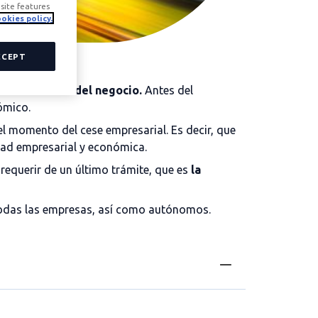
site features
okies policy.
CCEPT
 la actividad del negocio.
Antes del
ómico.
el momento del cese empresarial.
Es decir, que
dad empresarial y económica.
s requerir de un último trámite, que es
la
r todas las empresas, así como autónomos.