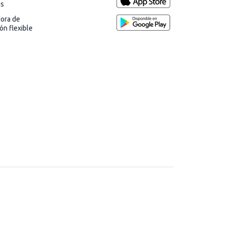
as
dora de
ión flexible