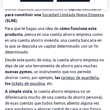
nuevos empresarios por medio de una cuenta corriente
donde depositar periódicamente el
capital necesario
para constituir una
Sociedad Limitada Nueva Empresa
(
SLNE
).
Para que te hagas una idea de
cómo funciona este
producto
, piensa en una cuenta ahorro empresa como
en una cuenta ahorro vivienda: una cuenta bancaria en
la que se deposita un capital determinado con un fin
determinado.
Desde este punto de vista, la cuenta ahorro empresa no
deja de ser una herramienta de ahorro para muchas
nuevas pymes
, un instrumento que nos permite
ahorrar como, por ejemplo,
las
tarjetas de guardería
,
los
tickets de gasolina
, etc.
A simple vista
, la cuenta ahorro empresa no se
diferenciaría mucho de una cuenta de ahorro personal,
de esas cuentas que todos hemos abierto alguna vez
para ayudarnos a ahorrar capital de cara a una futura