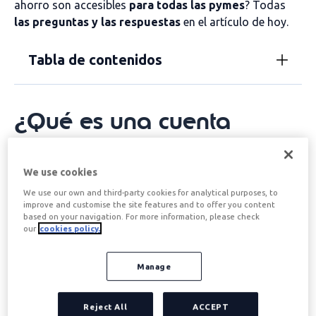
ahorro son accesibles
para todas las pymes
? Todas
las preguntas y las respuestas
en el artículo de hoy.
Tabla de contenidos
¿Qué es una cuenta
ahorro empresa y para
qué sirve?
We use cookies
We use our own and third-party cookies for analytical purposes, to
improve and customise the site features and to offer you content
Como solemos hacer en este blog, vamos a empezar
based on your navigation. For more information, please check
our
cookies policy.
por el principio: por aclarar de la forma más sencilla y
breve posible
qué es una cuenta ahorro empresa y
Manage
para qué sirve
.
Una cuenta ahorro empresa es
un producto bancario
que busca impulsar la actividad emprendedora de los
Reject All
ACCEPT