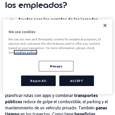
los empleados?
Ayudas para las comidas de las jornadas
laborales
Ahorrar en las comidas diarias es más fácil si lo
We use cookies
planificas. Los
menús del día
y los acuerdos con
We use our own and third-party cookies for analytical purposes, to
restaurantes suelen ser más económicos que
improve and customise the site features and to offer you content
based on your navigation. For more information, please check
improvisar. Y pedir a domicilio con antelación te ayuda
our
cookies policy.
a controlar el gasto. Además, cuando estas comidas
cuentan con
ventajas fiscales
, pagas menos por lo
Manage
mismo. Resultado: menos estrés, pausas de calidad y
un bolsillo más aliviado.
Reject All
ACCEPT
Ayudas al transporte público
Pasarte a un abono mensual en lugar de billetes sueltos,
planificar rutas con apps y combinar
transportes
públicos
reduce de golpe el combustible, el parking y el
mantenimiento de un vehículo privado. También
ganas
tiempo
en los trayectos. Como tiene
beneficios