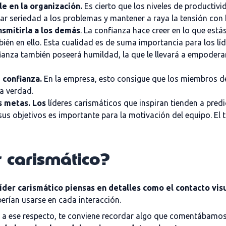
e en la organización.
Es cierto que los niveles de productiv
tar seriedad a los problemas y mantener a raya la tensión con hu
smitirla a los demás
. La confianza hace creer en lo que est
én en ello. Esta cualidad es de suma importancia para los líd
fianza también poseerá humildad, la que le llevará a empodera
 confianza.
En la empresa, esto consigue que los miembros del
la verdad.
s metas. Los
líderes carismáticos que inspiran tienden a pred
 objetivos es importante para la motivación del equipo. El tra
 carismático?
íder carismático piensas en detalles como el contacto visua
erían usarse en cada interacción.
y, a ese respecto, te conviene recordar algo que comentábamos