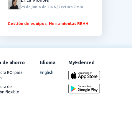
Erica Montes
29 de junio de 2026 | Lectura 7 min
,
Gestión de equipos
Herramientas RRHH
o de ahorro
Idioma
MyEdenred
English
ora ROI para
as
dora de
ión flexible