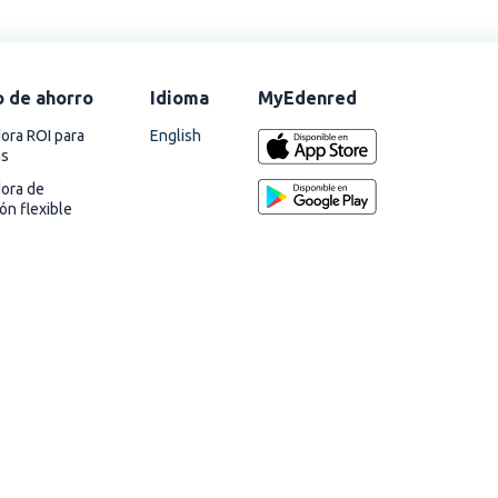
o de ahorro
Idioma
MyEdenred
English
ora ROI para
as
dora de
ión flexible