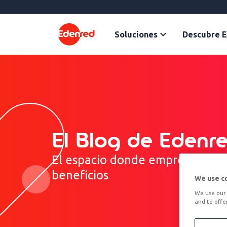
Soluciones
Descubre 
El Blog de Edenr
El espacio donde empresas y pr
beneficios
We use c
We use our 
and to offe