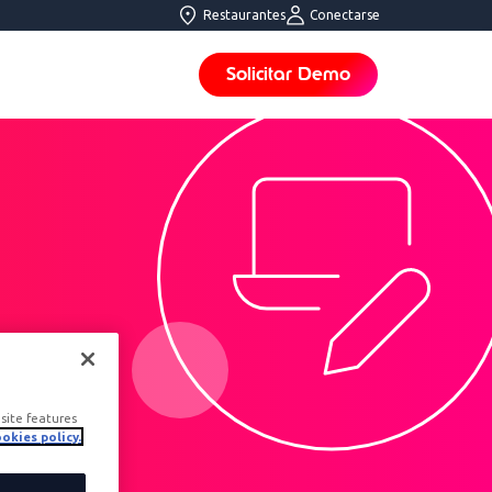
Restaurantes
Conectarse
Solicitar Demo
site features
okies policy.