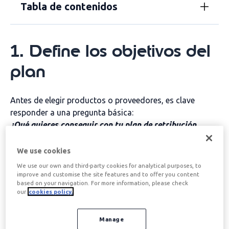
Tabla de contenidos
1. Define los objetivos del
plan
Antes de elegir productos o proveedores, es clave
responder a una pregunta básica:
¿Qué quieres conseguir con tu plan de retribución
flexible?
We use cookies
Algunos objetivos habituales en pymes son:
We use our own and third-party cookies for analytical purposes, to
Mejorar la
atracción y retención del talento
improve and customise the site features and to offer you content
Incrementar la
satisfacción y compromiso
de
based on your navigation. For more information, please check
our
cookies policy.
los trabajadores
Ofrecer beneficios sin aumentar el salario bruto
Optimizar la
fiscalidad
tanto para la empresa
Manage