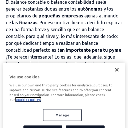
El balance contable o balance contabilidad suele
generar bastantes dudas entre los
autónomos
y los
propietarios de
pequeñas empresas
ajenas al mundo
de las
finanzas
. Por ese motivo hemos decidido explicar
de una forma breve y sencilla qué es un balance
contable, para qué sirve y, lo más interesante de todo:
por qué dedicar tiempo a realizar un balance
contabilidad perfecto es
tan importante para tu pyme
.
¿Te parece interesante? Lo es así que, adelante, sigue
leyendo y, si quieres, comparte este artículo en tus
redes sociales.
We use cookies
Tabla de contenidos
We use our own and third-party cookies for analytical purposes, to
improve and customise the site features and to offer you content
based on your navigation. For more information, please check
our
cookies policy.
¿Qué es el llamado
Manage
balance contabilidad?