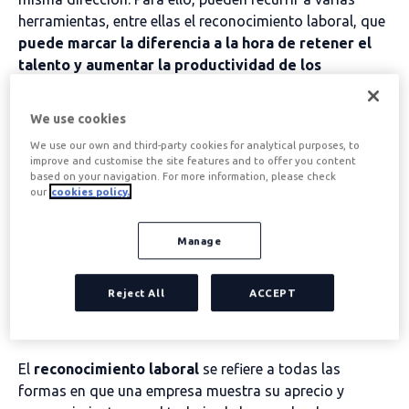
herramientas, entre ellas el reconocimiento laboral, que
puede marcar la diferencia a la hora de retener el
talento y aumentar la productividad de los
empleados
. El esfuerzo y el trabajo bien hecho deben
ser valorados para que los trabajadores no consideren
We use cookies
mejores opciones laborales y fomentar el compromiso
We use our own and third-party cookies for analytical purposes, to
general.
improve and customise the site features and to offer you content
based on your navigation. For more information, please check
our
cookies policy.
Tabla de contenidos
Manage
¿Qué es el
Reject All
ACCEPT
reconocimiento laboral?
El
reconocimiento laboral
se refiere a todas las
formas en que una empresa muestra su aprecio y