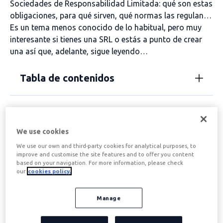
Sociedades de Responsabilidad Limitada: qué son estas
obligaciones, para qué sirven, qué normas las regulan…
Es un tema menos conocido de lo habitual, pero muy
interesante si tienes una SRL o estás a punto de crear
una así que, adelante, sigue leyendo…
Tabla de contenidos
¿Qué son las prestaciones
We use cookies
accesorias?
We use our own and third-party cookies for analytical purposes, to
improve and customise the site features and to offer you content
based on your navigation. For more information, please check
Como solemos hacer en este tipo de artículos, vamos a
our
cookies policy.
empezar buscando la definición del tema central, en
este caso la definición de prestaciones accesorias.
Manage
Las prestaciones accesorias
son aportaciones no
dinerarias
que ceden voluntariamente los socios de