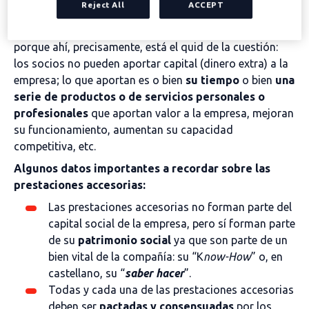
Reject All
ACCEPT
una sociedad limitada o anónima. En esta definición es
interesante subrayar las palabras “
no dinerarias
”
porque ahí, precisamente, está el quid de la cuestión:
los socios no pueden aportar capital (dinero extra) a la
empresa; lo que aportan es o bien
su tiempo
o bien
una
serie de productos o de servicios personales o
profesionales
que aportan valor a la empresa, mejoran
su funcionamiento, aumentan su capacidad
competitiva, etc.
Algunos datos importantes a recordar sobre las
prestaciones accesorias:
Las prestaciones accesorias no forman parte del
capital social de la empresa, pero sí forman parte
de su
patrimonio social
ya que son parte de un
bien vital de la compañía: su “K
now-How
” o, en
castellano, su “
saber hacer
”.
Todas y cada una de las prestaciones accesorias
deben ser
pactadas y consensuadas
por los