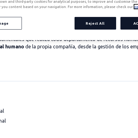
own and third-party cookies for analytical purposes, to improve and customise the 
r you content based on your navigation. For more information, please check our
co
nage
Reject All
A
undamentales que realiza todo departamento de recursos huma
ital humano
de la propia compañía, desde la gestión de los emp
al
nal