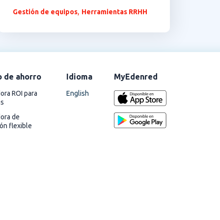
,
Gestión de equipos
Herramientas RRHH
o de ahorro
Idioma
MyEdenred
English
ora ROI para
as
dora de
ión flexible