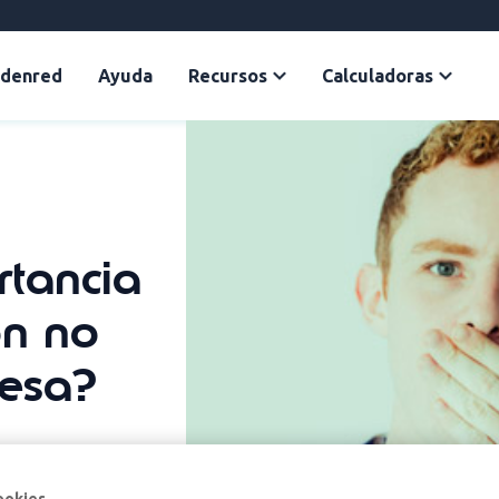
Edenred
Ayuda
Recursos
Calculadoras
rtancia
ón no
resa?