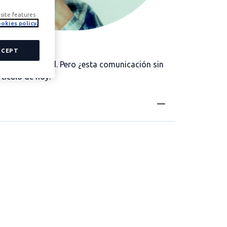
site features
okies policy.
CCEPT
res o de amistad. Pero ¿esta comunicación sin
tículo de hoy.