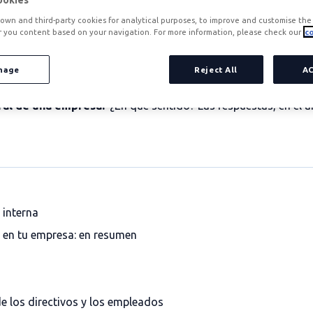
ookies
own and third-party cookies for analytical purposes, to improve and customise the 
r you content based on your navigation. For more information, please check our
co
nage
Reject All
A
comunicación no verbal
en las relaciones personales, familia
oral de una empresa?
¿En qué sentido? Las respuestas, en el ar
 interna
 en tu empresa: en resumen
e los directivos y los empleados