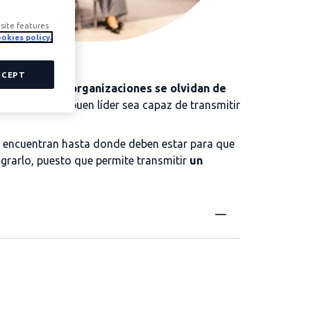
site features
okies policy.
CCEPT
has veces,
las organizaciones se olvidan de
para que un buen líder sea capaz de transmitir
se encuentran hasta donde deben estar para que
grarlo, puesto que permite transmitir
un