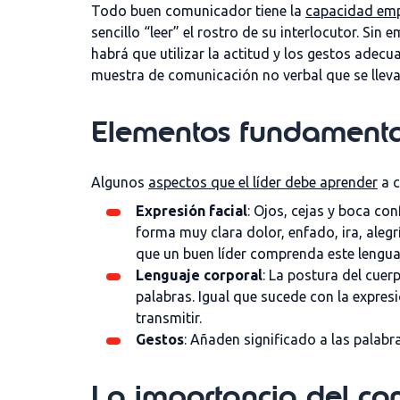
Todo buen comunicador tiene la
capacidad em
sencillo “leer” el rostro de su interlocutor. Si
habrá que utilizar la actitud y los gestos adec
muestra de comunicación no verbal que se llev
Elementos fundamental
Algunos
aspectos que el líder debe aprender
a c
Expresión facial
: Ojos, cejas y boca c
forma muy clara dolor, enfado, ira, ale
que un buen líder comprenda este lenguaje
Lenguaje corporal
: La postura del cuer
palabras. Igual que sucede con la expresi
transmitir.
Gestos
: Añaden significado a las palab
La importancia del con