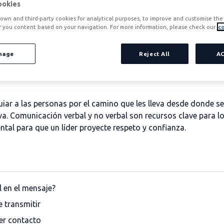
ookies
own and third-party cookies for analytical purposes, to improve and customise the 
r you content based on your navigation. For more information, please check our
co
nage
Reject All
A
dades de desarrollo personal y profesional y, sin embargo, muc
 dos caras de un mismo elemento que, además, es fundamental 
guiar a las personas por el camino que les lleva desde donde 
a. Comunicación verbal y no verbal son recursos clave para lo
ntal para que un líder proyecte respeto y confianza.
 en el mensaje?
e transmitir
cer contacto