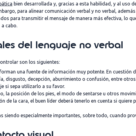
pática
bien desarrollada y, gracias a esta habilidad, y al uso d
n embargo, para alinear comunicación verbal y no verbal, además
uados para transmitir el mensaje de manera más efectiva, lo q
a a cabo.
es del lenguaje no verbal
ontrolar son los siguientes:
onforman una fuente de información muy potente. En cuestión 
gría, disgusto, decepción, aburrimiento o confusión, entre ot
 si sepa utilizarlo a su favor.
po, la posición de los pies, el modo de sentarse u otros movi
ón de la cara, el buen líder deberá tenerlo en cuenta si quiere
ras siendo especialmente importantes, sobre todo, cuando pr
tacto visual