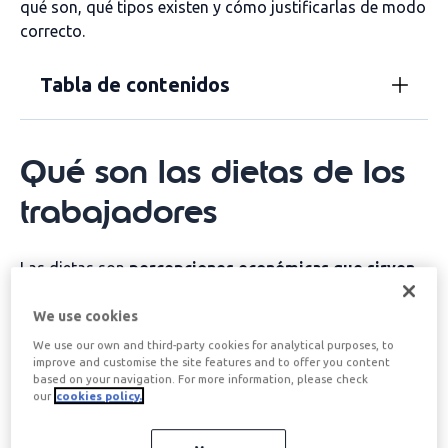
qué son, qué tipos existen y cómo justificarlas de modo
correcto.
Tabla de contenidos
Qué son las dietas de los
trabajadores
Las dietas son
percepciones económicas que sirven
para compensar los gastos que el trabajador tiene
que realizar durante su jornada laboral
. Estas dietas
We use cookies
se incluyen en la
nómina del trabajador
. Sin embargo, es
We use our own and third-party cookies for analytical purposes, to
improve and customise the site features and to offer you content
importante justificarlas debidamente ante Hacienda, ya
based on your navigation. For more information, please check
que, de lo contrario, constituyen parte normal del
our
cookies policy.
salario del trabajador como parte de la nómina, lo que
hace que estén sujetas a la tributación correspondiente