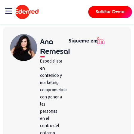
Solicitar Demo
Ana
Sígueme en:
Remesal
Especialista
en
contenido y
marketing
comprometida
con poner a
las
personas
en el
centro del
entorno