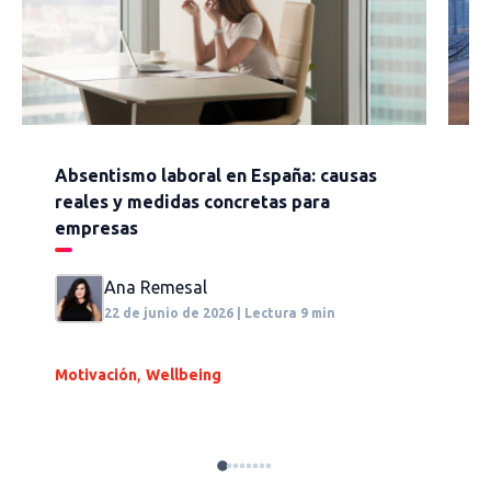
Absentismo laboral en España: causas
¿
reales y medidas concretas para
t
empresas
p
Ana Remesal
22 de junio de 2026 | Lectura 9 min
,
Motivación
Wellbeing
B