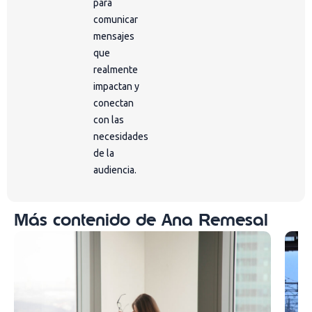
para
comunicar
mensajes
que
realmente
impactan y
conectan
con las
necesidades
de la
audiencia.
Más contenido de Ana Remesal