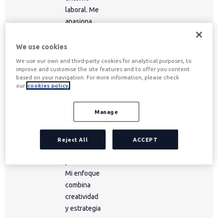
laboral. Me
apasiona
trabajar en
un sector
We use cookies
donde el
We use our own and third-party cookies for analytical purposes, to
contenido
improve and customise the site features and to offer you content
based on your navigation. For more information, please check
puede
our
cookies policy.
contribuir a
mejorar las
Manage
condiciones
de trabajo y
el bienestar
Reject All
ACCEPT
de los
profesionales.
Mi enfoque
combina
creatividad
y estrategia