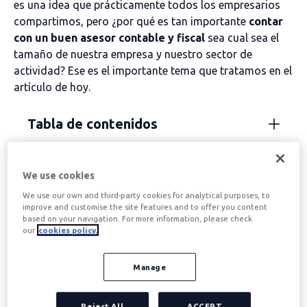
es una idea que prácticamente todos los empresarios
compartimos, pero ¿por qué es tan importante
contar
con un buen asesor contable y fiscal
sea cual sea el
tamaño de nuestra empresa y nuestro sector de
actividad? Ese es el importante tema que tratamos en el
artículo de hoy.
Tabla de contenidos
¿A qué se dedica una
We use cookies
We use our own and third-party cookies for analytical purposes, to
asesoría contable y
improve and customise the site features and to offer you content
based on your navigation. For more information, please check
fiscal?
our
cookies policy.
Manage
Para saber por qué la figura del asesor contable y fiscal
es tan importante para la buena marcha de nuestro
Reject All
ACCEPT