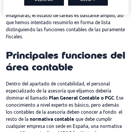
negocio, lo primero que tenemos que averiguar es
qué
funciones
desempeña este tipo de empresa. Como te
imaginarás, el listado de tareas es bastante amplio, así
que hemos intentado resumirlo en forma de lista
distinguiendo las funciones contables de las puramente
fiscales.
Principales funciones del
área contable
Dentro del apartado de contabilidad, el personal
especializado de la asesoría que elijamos debería
dominar el llamado
Plan General Contable
o PGC
. Ese
conocimiento a nivel experto es básico, pero además
los contables de la asesoría deben conocer a fondo el
resto de la
normativa contable
que debe cumplir
cualquier empresa con sede en España, una normativa