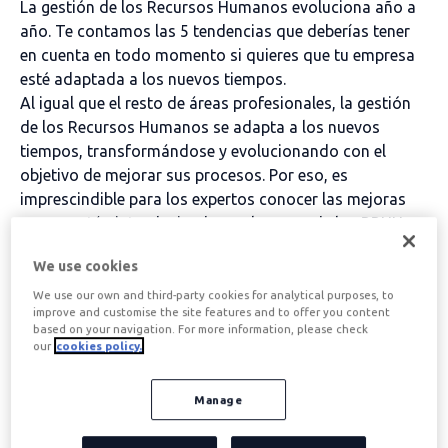
La gestión de los Recursos Humanos evoluciona año a
año. Te contamos las 5 tendencias que deberías tener
en cuenta en todo momento si quieres que tu empresa
esté adaptada a los nuevos tiempos.
Al igual que el resto de áreas profesionales, la gestión
de los Recursos Humanos se adapta a los nuevos
tiempos, transformándose y evolucionando con el
objetivo de mejorar sus procesos. Por eso, es
imprescindible para los expertos conocer las mejoras
que se están introduciendo en el campo de los RRHH.
Hemos seleccionado las
5 tendencias que deberías
We use cookies
implementar en tu departamento:
We use our own and third-party cookies for analytical purposes, to
improve and customise the site features and to offer you content
Tabla de contenidos
based on your navigation. For more information, please check
our
cookies policy.
Manage
1. Gestión de talento más