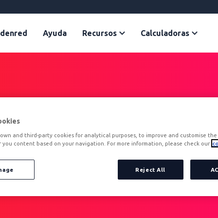
Edenred
Ayuda
Recursos
Calculadoras
ookies
ed
own and third-party cookies for analytical purposes, to improve and customise the 
r you content based on your navigation. For more information, please check our
co
ofesionales encuentran motivación y
nage
Reject All
A