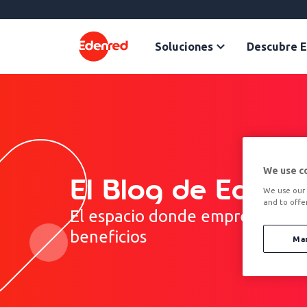
Soluciones
Descubre 
We use c
El Blog de Edenr
We use our 
and to offe
El espacio donde empresas y pr
beneficios
Ma