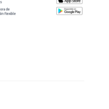
as
dora de
ión flexible