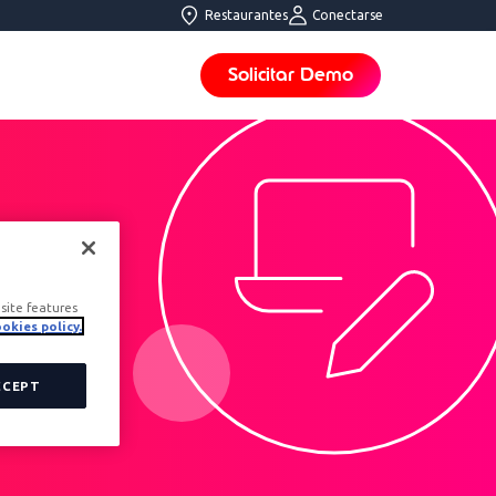
Restaurantes
Conectarse
Solicitar Demo
site features
okies policy.
CCEPT