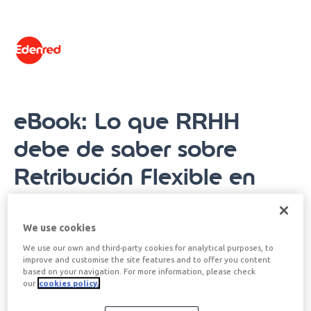
contenido
eBook: Lo que RRHH
debe de saber sobre
Retribución Flexible en
2026 - Fundamentos y
marco legal
We use cookies
We use our own and third-party cookies for analytical purposes, to
improve and customise the site features and to offer you content
based on your navigation. For more information, please check
Descubre cómo adaptar tu plan de retribución
our
cookies policy.
flexible al nuevo contexto legal y laboral de