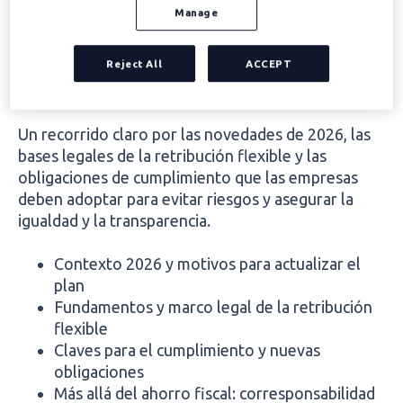
2026.
Manage
Esta guía reúne las claves normativas, legales y
operativas que RR. HH. debe conocer para diseñar
Reject All
ACCEPT
y mantener un plan de retribución flexible seguro y
actualizado.
Un recorrido claro por las novedades de 2026, las
bases legales de la retribución flexible y las
obligaciones de cumplimiento que las empresas
deben adoptar para evitar riesgos y asegurar la
igualdad y la transparencia.
Contexto 2026 y motivos para actualizar el
plan
Fundamentos y marco legal de la retribución
flexible
Claves para el cumplimiento y nuevas
obligaciones
Más allá del ahorro fiscal: corresponsabilidad